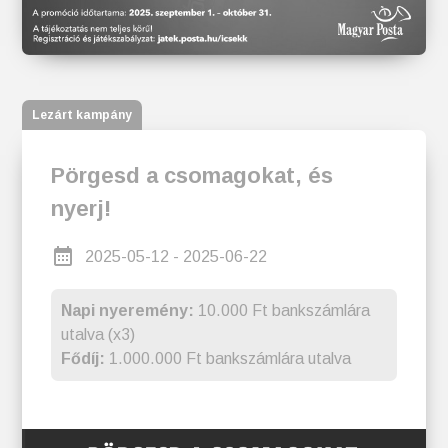
Lezárt kampány
Pörgesd a csomagokat, és
nyerj!
2025-05-12 - 2025-06-22
Napi nyeremény:
10.000 Ft bankszámlára
utalva (x3)
Fődíj:
1.000.000 Ft bankszámlára utalva