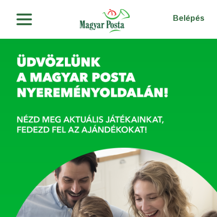
Nincs regisztrációm
Belépés
Regisztráció
Nyereményjátékok
GY.I.K.
Kontakt